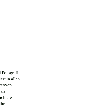
d Fotografin
ert in allen
ceover-
 als
ichtete
ihre