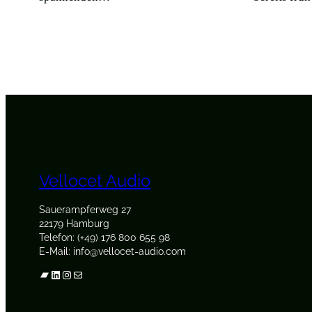
Vellocet Audio
Sauerampferweg 27
22179 Hamburg
Telefon: (+49) 176 800 655 98
E-Mail: info@vellocet-audio.com
Bandcamp
LinkedIn
Instagram
E-Mail